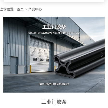
当前位置：
首页
> 产品中心
1
/
3
工业门胶条